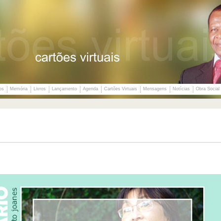
os
Memória
Livros
Lançamento
Agenda
Cartões Virtuais
Mensagens
Notícias
Obra Social