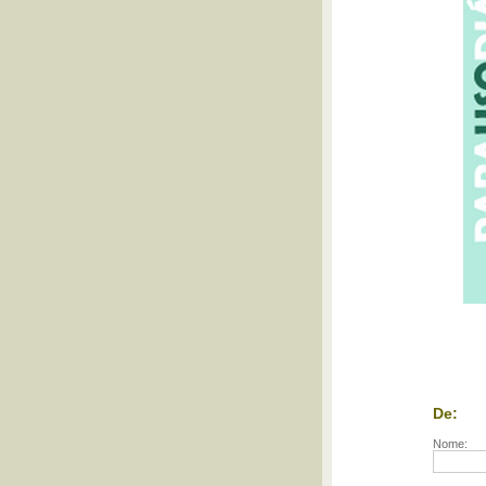
De:
Nome: