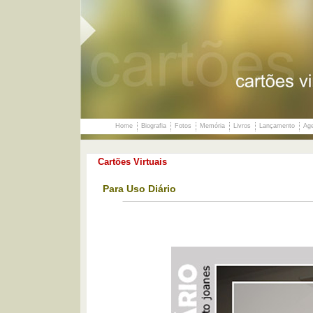
Home
Biografia
Fotos
Memória
Livros
Lançamento
Ag
Cartões Virtuais
Para Uso Diário