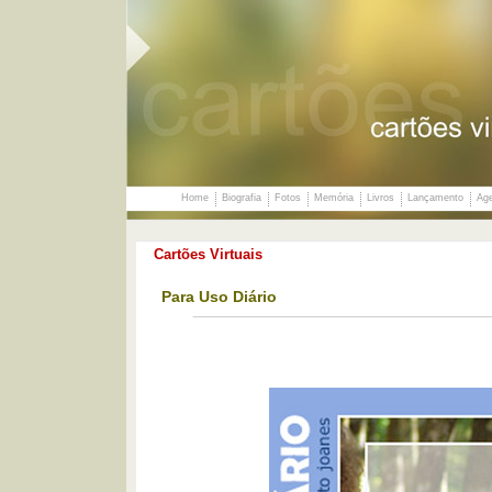
Home
Biografia
Fotos
Memória
Livros
Lançamento
Ag
Cartões Virtuais
Para Uso Diário