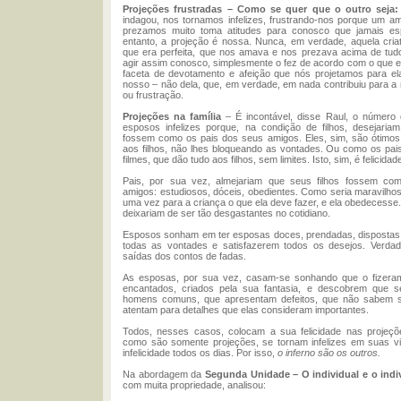
Projeções frustradas – Como se quer que o outro seja:
indagou, nos tornamos infelizes, frustrando-nos porque um a
prezamos muito toma atitudes para conosco que jamais e
entanto, a projeção é nossa. Nunca, em verdade, aquela cria
que era perfeita, que nos amava e nos prezava acima de tud
agir assim conosco, simplesmente o fez de acordo com o que e
faceta de devotamento e afeição que nós projetamos para el
nosso – não dela, que, em verdade, em nada contribuiu para 
ou frustração.
Projeções na família
– É incontável, disse Raul, o número d
esposos infelizes porque, na condição de filhos, desejaria
fossem como os pais dos seus amigos. Eles, sim, são ótimos
aos filhos, não lhes bloqueando as vontades. Ou como os pa
filmes, que dão tudo aos filhos, sem limites. Isto, sim, é felicidad
Pais, por sua vez, almejariam que seus filhos fossem c
amigos: estudiosos, dóceis, obedientes. Como seria maravilho
uma vez para a criança o que ela deve fazer, e ela obedecesse.
deixariam de ser tão desgastantes no cotidiano.
Esposos sonham em ter esposas doces, prendadas, dispostas 
todas as vontades e satisfazerem todos os desejos. Verdade
saídas dos contos de fadas.
As esposas, por sua vez, casam-se sonhando que o fizera
encantados, criados pela sua fantasia, e descobrem que
homens comuns, que apresentam defeitos, que não sabem s
atentam para detalhes que elas consideram importantes.
Todos, nesses casos, colocam a sua felicidade nas projeçõe
como são somente projeções, se tornam infelizes em suas v
infelicidade todos os dias. Por isso,
o inferno são os outros.
Na abordagem da
Segunda Unidade – O individual e o indiv
com muita propriedade, analisou: