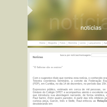
Home
Biografia
Fotos
Memória
Livros
Lançamento
Ag
busca por notícias/mensagens
Notícias
"O Inferno são os outros"
Com o sugestivo título que nomina esta notícia, o conhecido ora
Teixeira coordenou Seminário, a convite da Federação Esp
(FEP), em Curitiba, no dia 14 de dezembro, no período das 15h.
Expressivo público, estimado em cerca de mil pessoas, se 
Ginásio do Colégio OPET e acompanhou atento o excelente rac
que introduziu sua abordagem narrando, de forma sintética,
Paul Sartre,
Entre quatro paredes
. A partir das três infelizes 
curiosa peça, Garcin, Inés e Stelle, Raul enfocou as
Relaçõe
desdobrando em: