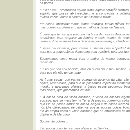
as portas...
E Ele se vai... procurando aquela alma, aquele coração simples
espírito que possa abrir-se-Lhe... e encontra-nos a intimi
muitas vezes, como o casebre de Filemon e Balsis.
Em nossa intimidade temos tantos andrajos, tantas ruínas, tant
mas queremos oferecer o nosso melhor a Jesus de Nazaré.
É certo que temos que procurar na horta de nossas dedicaçõ
aromáticas para preparar ao Senhor o caldo quente da nossa
oferecer-Lhe na mesa tosca de nossa perseverança, claudicant
E essa claudicância, procuramos sustentar com a "pedra" da 
para que a gente não se desespere com a própria pobreza interi
Sustentamos essa mesa com a pedra da nossa persever
raciocínio...
Eu sei que não sou perfeito, mas eu quero dar o meu melhor...
para que ela não tombe tanto.
As frutas secas, que vamos guardando ao longo da vida, são
ações, reservadas, para que as possamos repetir no momento
moral... e queremos oferecer a Jesus esses pequenos bago
mas doces, que guardamos em nós...
E a nossa bilha de vinho capitoso, o vinho de nossas lágri
sorrisos, que se mesclam na Terra de provas, queremos colo
que Ele se possa servir da nossa alegria e da nossa tristeza.
nós Lhe oferecemos, percebemos que as poucas coisas boa
Ele as amplia como o vinho capitoso que se multiplicava na bil
Júpiter e de Mercúrio.
Somos tão pobres...
Tão pouca coisa temos para oferecer ao Senhor...