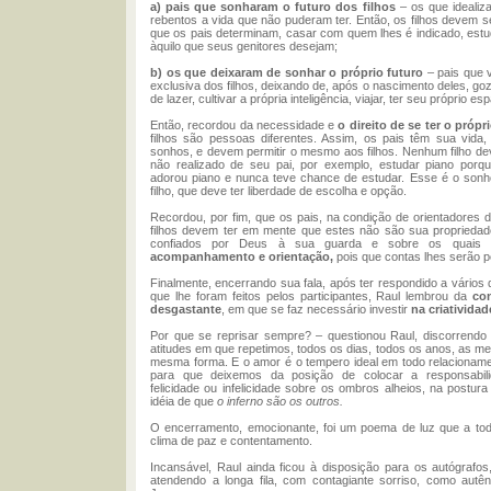
a)
pais que sonharam o futuro dos filhos
– os que idealiz
rebentos a vida que não puderam ter. Então, os filhos devem se
que os pais determinam, casar com quem lhes é indicado, estu
àquilo que seus genitores desejam;
b)
os que deixaram de sonhar o próprio futuro
– pais que 
exclusiva dos filhos, deixando de, após o nascimento deles, g
de lazer, cultivar a própria inteligência, viajar, ter seu próprio es
Então, recordou da necessidade e
o direito de se ter o própr
filhos são pessoas diferentes. Assim, os pais têm sua vida
sonhos, e devem permitir o mesmo aos filhos. Nenhum filho de
não realizado de seu pai, por exemplo, estudar piano porq
adorou piano e nunca teve chance de estudar. Esse é o sonh
filho, que deve ter liberdade de escolha e opção.
Recordou, por fim, que os pais, na condição de orientadores d
filhos devem ter em mente que estes não são sua propriedad
confiados por Deus à sua guarda e sobre os quais 
acompanhamento e orientação,
pois que contas lhes serão p
Finalmente, encerrando sua fala, após ter respondido a vários
que lhe foram feitos pelos participantes, Raul lembrou da
con
desgastante
, em que se faz necessário investir
na criatividad
Por que se reprisar sempre? – questionou Raul, discorrendo
atitudes em que repetimos, todos os dias, todos os anos, as m
mesma forma. E o amor é o tempero ideal em todo relacioname
para que deixemos da posição de colocar a responsabil
felicidade ou infelicidade sobre os ombros alheios, na postur
idéia de que
o inferno são os outros.
O encerramento, emocionante, foi um poema de luz que a to
clima de paz e contentamento.
Incansável, Raul ainda ficou à disposição para os autógrafo
atendendo a longa fila, com contagiante sorriso, como autên