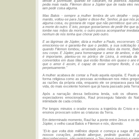
desde a juventude, quando se casaram, na pobreza. Aquela
pedia mais nada. Filemon disse a Júpiter que de nada eles n
iam pedir coisa alguma.
Mas Balsis - sempre a mulher lembra de um detalhe - seg
marido, voltou-se para Júpiter e disse-lhe: Senhor, já que nós 
alguma coisa, eu gostaria de rogar que não permitisse que um
a morte do outro. E isto, porque gostaríamos de pedir-lhe que 
tombe nas mãos da morte, o outro possa acompanhar imediata
nenhum de nós tenha que chorar pelo outro.
E as lágrimas de Júpiter, dizia a mulher a Paulo, escorreram. 
emocionou-se e garantiu-lhe que o pedido, a sua solicitação s
quando Filemon tombou, arrastado pelas mãos da morte, Bals
seu corpo. E Júpiter, para homenagear o amor de ambos, e d
é importante, plantou-os no pórtico de Listra, à entrada da 
convertidos em duas tílias que estão floridas em quase o ano in
que o amor é assim, é capaz de estar sempre florido, é c
perpetuamente."
A mulher acabava de contar a Paulo aquela epopéia. E Paulo 
forma religiosa como as pessoas acreditavam nos mitos gregos
as razões da própria vida, enquanto ele se preparava para fa
vida, do mais excelente homem que já havia passado pela Terra
Após a narração dessa belíssima lenda, sob os olhares
expectadores emocionados, Raul prosseguiu falando do Na
intimidade de cada cristão.
Por longos minutos o orador evocou a trajetória do Cristo e o
ensinos provocam sobre as criaturas da Terra.
Em determinado momento, Raul faz a ponte entre Jesus e os d
Júpiter, o velho casal Balsis e Filemon e nós, dizendo:
"Ei-lo que volta dois milênios depois e começa a saga de ba
nossos corações, pedindo albergue, pedindo guarida. E 
desconhecemos, não registramos o Seu toque mavioso e vam