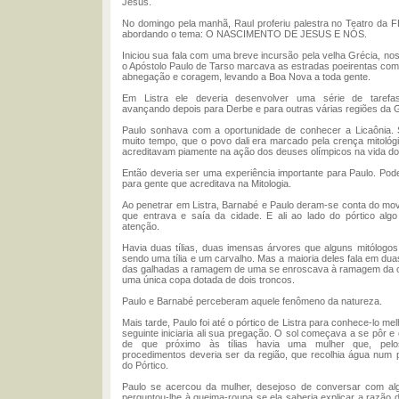
Jesus.
No domingo pela manhã, Raul proferiu palestra no Teatro da F
abordando o tema: O NASCIMENTO DE JESUS E NÓS.
Iniciou sua fala com uma breve incursão pela velha Grécia, n
o Apóstolo Paulo de Tarso marcava as estradas poeirentas com
abnegação e coragem, levando a Boa Nova a toda gente.
Em Listra ele deveria desenvolver uma série de tarefa
avançando depois para Derbe e para outras várias regiões da G
Paulo sonhava com a oportunidade de conhecer a Licaônia. 
muito tempo, que o povo dali era marcado pela crença mitológi
acreditavam piamente na ação dos deuses olímpicos na vida dos
Então deveria ser uma experiência importante para Paulo. Poder
para gente que acreditava na Mitologia.
Ao penetrar em Listra, Barnabé e Paulo deram-se conta do mo
que entrava e saía da cidade. E ali ao lado do pórtico alg
atenção.
Havia duas tílias, duas imensas árvores que alguns mitólogo
sendo uma tília e um carvalho. Mas a maioria deles fala em duas 
das galhadas a ramagem de uma se enroscava à ramagem da o
uma única copa dotada de dois troncos.
Paulo e Barnabé perceberam aquele fenômeno da natureza.
Mais tarde, Paulo foi até o pórtico de Listra para conhece-lo melh
seguinte iniciaria ali sua pregação. O sol começava a se pôr e
de que próximo às tílias havia uma mulher que, pelos
procedimentos deveria ser da região, que recolhia água num 
do Pórtico.
Paulo se acercou da mulher, desejoso de conversar com a
perguntou-lhe à queima-roupa se ela saberia explicar a razão 