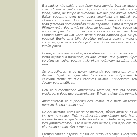
E a mulher não sabia o que fazer para atender bem as duas 
casa. Puxou, de junto à parede, a única mesa que tinha o c
tosca, velha, de tampo esburacado. Um dos pés estava corroí
Balsis suporta-o com uma pedra apanhada no quintal, p
claudicasse menos. Sobre o mau estado do tampo ela coloca a 
tinha guardada para ocasiões muito especiais. Forra o tampo 
Filemon retira dos armários algumas iguarias, frutos secos 
preparava para ter em casa para as ocasiões especiais. Ar
Filemon retira de um velho barril o vinho capitoso que ele p
pessoal. Enche uma bilha de vinho, coloca-a sobre a mesa 
convivas, que se assentam junto aos donos da casa para o r
família pobre.
Começam a tomar o caldo, a se alimentar com os frutos secos
vinho capitoso e percebem, os dois velhos, que quando Júpit
serviam do vinho, quanto mais vinho retiravam da bilha, mai
nela.
Se entreolharam e se deram conta de que essa era uma p
deuses. Aquilo em que eles tocassem, se multiplicava. 
estavam diante de duas criaturas divinas. Enunciaram s
Júpiter os tranqüilizou.
Deu-se a reconhecer. Apresentou Mercúrio, que era consi
oradores, o deus dos comerciantes. E hoje, o deus das comuni
Apresentaram-se e pediram aos velhos que nada dissess
respeito de suas estadas ali.
No dia imediato, antes de se despedirem, Júpiter abraçou os do
fez uma proposta: ‘Pela gentileza da hospedagem, pela boa 
apresentaram, eu gostaria de deixá-los à vontade para pedir o 
lhes garanto realizar.’ Era o deus dos deuses, era o pai dos d
oferecendo o que eles quisessem.
Filemon olhou a esposa, e esta lhe retribuiu o olhar. Eram velh