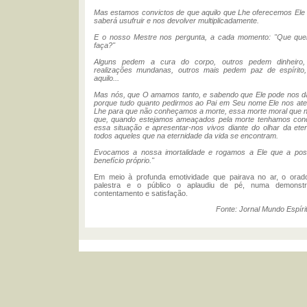
Mas estamos convictos de que aquilo que Lhe oferecemos Ele 
saberá usufruir e nos devolver multiplicadamente.
E o nosso Mestre nos pergunta, a cada momento: "Que que
faça?"
Alguns pedem a cura do corpo, outros pedem dinheiro
realizações mundanas, outros mais pedem paz de espírito
aquilo...
Mas nós, que O amamos tanto, e sabendo que Ele pode nos da
porque tudo quanto pedirmos ao Pai em Seu nome Ele nos ate
Lhe para que não conheçamos a morte, essa morte moral que no
que, quando estejamos ameaçados pela morte tenhamos con
essa situação e apresentar-nos vivos diante do olhar da etern
todos aqueles que na eternidade da vida se encontram.
Evocamos a nossa imortalidade e rogamos a Ele que a poss
benefício próprio."
Em meio à profunda emotividade que pairava no ar, o orad
palestra e o público o aplaudiu de pé, numa demonstr
contentamento e satisfação.
Fonte: Jornal Mundo Espíri