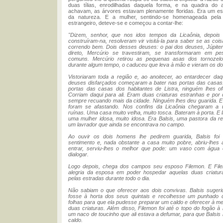
duas tílias, enrodilhadas daquela forma, e na quadra d
achavam, as árvores estavam plenamente floridas. Era um es
da natureza. E a mulher, sentindo-se homenageada pela 
estrangeiro, deteve-se e começou a contar-lhe:
"Dizem, senhor, que nos idos tempos da Licaônia, depoi
construíram-na, resolveram vir visitá-la para saber se as coi
correndo bem. Dois desses deuses: o pai dos deuses, Júpiter 
direto, Mercúrio se travestiram, se transformaram em p
comuns. Mercúrio retirou as pequenas asas dos tornozel
durante algum tempo, o caduceu que leva à mão e vieram os doi
Vistoriaram toda a região e, ao anoitecer, ao entardecer daq
deuses disfarçados começaram a bater nas portas das casas.
portas das casas dos habitantes de Listra, ninguém lhes of
Corriam daqui para ali. Eram duas criaturas estranhas e por
sempre recuando mais da cidade. Ninguém lhes deu guarida. 
foram se afastando. Nos confins da Licaônia chegaram a
ruínas. Uma casa muito velha, muito tosca. Bateram à porta. E 
uma mulher idosa, muito idosa. Era Balsis, uma pastora da r
um lavrador que ainda se encontrava no campo.
Ao ouvir os dois homens lhe pedirem guarida, Balsis fo
sentimento e, nada obstante a casa muito pobre, abriu-lhes a
entrar, serviu-lhes o melhor que pode: um vaso com águ
dialogar.
Logo depois, chega dos campos seu esposo Filemon. E Fi
alegria da esposa em poder hospedar aquelas duas criatu
pelas estradas durante todo o dia.
Não sabiam o que oferecer aos dois convivas. Balsis sugeri
fosse à horta dos seus quintais e recolhesse um punhado 
folhas para que ela pudesse preparar um caldo e oferecer à m
duas criaturas. Além disso, Filemon foi até o topo do fogão à 
um naco de toucinho que ali estava a defumar, para que Balsis
caldo.