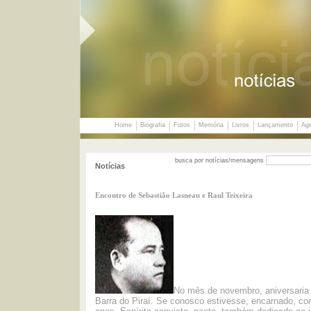
Home
Biografia
Fotos
Memória
Livros
Lançamento
Ag
busca por notícias/mensagens
Notícias
Encontro de Sebastião Lasneau e Raul Teixeira
No mês de novembro, aniversaria o
Barra do Piraí. Se conosco estivesse, encarnado, co