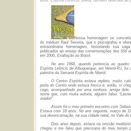
anos. Espírita convicto, poeta, também dedicado ao 
Nossa homenagem se concretiz
do médium Raul Teixeira, que o psicografou e ofere
extraordinária homenagem, historiando sua sag
publicados ao en
sejo das
comemorações dos
500 a
em 2000,
Exaltação ao Brasil.
No ano 1968, quando pertencia ao quadro
Espírita Leôncio de Albuquerque, em Niterói-RJ, fui 
palestra da Semana Espírita de Niterói.
O Centro Espírita estava repleto, muito calo
porta do Centro onde estava fresco e, então, vi ch
cego, acompanhado por uma senhora, amiga dele.
nome que, com muita euforia, alguém falou: “Lasn
orador!”
Assim foi o meu primeiro encontro com Sebas
Estava com 18 anos. No ano seguinte, março de 1
sua desencarnação, na sua cidade natal, no Vale do 
Dois anos depois, estava na sessão mediúnic
chegou e me falou que precisaria do meu tempo p