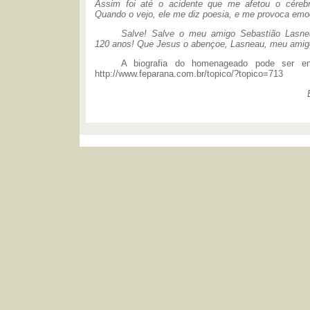
Assim foi até o acidente que me afetou o céreb
Quando o vejo, ele me diz poesia, e me provoca emo
Salve! Salve o meu amigo Sebastião Lasne
120 anos! Que Jesus o abençoe, Lasneau, meu amig
A biografia do homenageado pode ser e
http://www.feparana.com.br/topico/?topico=713