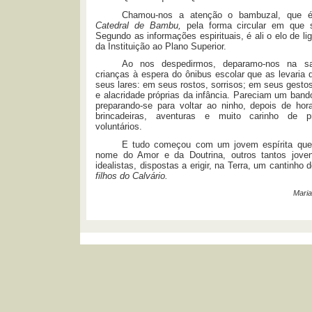
Chamou-nos a atenção o bambuzal, que 
Catedral de Bambu,
pela forma circular em que s
Segundo as informações espirituais, é ali o elo de lig
da Instituição ao Plano Superior.
Ao nos despedirmos, deparamo-nos na s
crianças à espera do ônibus escolar que as levaria 
seus lares: em seus rostos, sorrisos; em seus gestos
e alacridade próprias da infância. Pareciam um ban
preparando-se para voltar ao ninho, depois de hor
brincadeiras, aventuras e muito carinho de p
voluntários.
E tudo começou com um jovem espírita que
nome do Amor e da Doutrina, outros tantos jove
idealistas, dispostas a erigir, na Terra, um cantinho 
filhos do Calvário.
Maria