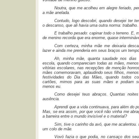
Noutra, que me acolheu em alegre feriado, pe
a mãe anelada.
Contudo, logo descobri, quando desejei ter te
o descanso, que ali havia uma outra norma: trabalho.
E trabalho pesado: capinar todo o terreno. E,
de menino recorda que era enorme, quase intermináve
Com certeza, minha mãe me deixaria desca
lazer e ainda me prenderia em seus braços um tempo
Ah, minha mãe, quanta saudade nos dias 
escola, quando compareciam todas as mães, menos
vitórias escolares, nas recepções de menção honros
mães comemoravam, aplaudindo seus filhos, menos
festividades do Dia das Mães, quando todos co
cartões, mimos para as suas mães e podiam sur
menos eu.
Como desejei teus abraços. Quantas noites
ausência.
Aprendi que a vida continuava, para além do po
Mas, se era assim, por que você não vinha me abra
a barreira entre o mundo invisível e o material?
Sim, tive o carinho da avó, que me acalentou.
um colo de mãe.
Vovó fazia o que podia, no cansaço dos se