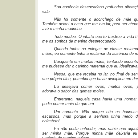
Sua ausência desencadeou profundas altera
vida.
Não foi somente o aconchego de mãe qu
Também deixei a casa que me era lar, para ser aten
avó e minha madrinha.
Tudo mudou. O infarto que te frustrou a vida fí
me os sonhos de menino despreocupado.
Quando todos os colegas de classe reclam
mães, eu somente tinha a reclamar da ausência de 
Busquei-te em muitas mães, tentando encontr
me pudesse dar o carinho maternal que eu idealizava
Nessa, que me recebia no lar, no final de se
seu próprio filho, percebia que havia disciplina em d
Eu desejava comer ovos, muitos ovos, p
adorava o sabor das gemas moles.
Entretanto, naquela casa havia uma norma: 
podia comer mais do que um.
Um somente. Não porque não os houvess
escassos, mas porque a senhora tinha medo 
colesterol.
Eu não podia entender, mas sabia que aquel
ser minha mãe. Porque minha mãe deixaria eu 
vontade de menino guloso.