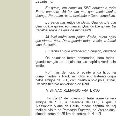
Espiritismo.
Eu quero, em nome da SEF, abraçar a todo
Estou contente. Já faz um ano que vocês assist
doença. Para mim, essa expiação é Deus verdadeiro.
Eu estou nas mãos de Deus. Quando Ele quiser
Quando Ele quiser, eu viajarei. Quando Ele quiser, tr
trabalhei todos os dias da minha vida.
Já falei muito sem poder. Então, quero agra
que vieram aqui. Deus guarde todos vocês, a famíli
vida de vocês.
Eu tenho só que agradecer: Obrigado, obrigado
Os aplausos foram demorados, com todos
grande ovação ao trabalhador, ao espírita verdadei
irmão.
Por mais de hora, o recinto ainda ficou re
cumprimentos a Raul, as fotos e o fraterno coque
pelos amigos da SEF, com direito a bolo pois, afinal,
um significativo aniversário de Raul.
VISITA AO REMANSO FRATERNO
No dia 14 de novembro, fraternalmente rec
amigos da SEF, a caravana da FEP, à qual s
Alessandro Viana de Paula, orador espírita de Itap
realizou visita ao
Remanso Fraterno
, na Várzea das 
situado cerca de 25 km do centro de Niterói.