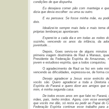
condições de que dispunha.
Eu desejava comer pão com manteiga e que
dizia que devia escolher: ou uma ou outro.
E eu pensava:
Se fosse minha mãe, eu pod
dois.
Idealizei-te sempre mais bela e mais terna 
próprias lembranças apontavam.
Esperei-te a cada dia e em todas as noites d
sozinho, vencendo os anos da infância, da adol
juventude....
Depois, Goes serviu-se de alguns minutos 
primeira viagem doutrinária de Raul a Manaus, qua
Presidente da Federação Espírita do Amazonas, 
jovem e estudioso espírita, que a todos conquistou.
O agradecimento de Raul se fez em sete mi
vencendo as dificuldades, expressou-se, de forma co
Desejo agradecer a Jesus esse exército d
vocês são. Quero agradecer a toda a Diretoria 
Espírita do Paraná e quero dizer aos amigos que o
mim, é minha segunda casa.
De todos esses anos em que falei no Paraná, 
mães, pais, tenho irmãos. Agora, com esse exempl
que vocês me dão, só resta eu pedir ao Papai do C
Federação Espírita continue esse trabalho para 