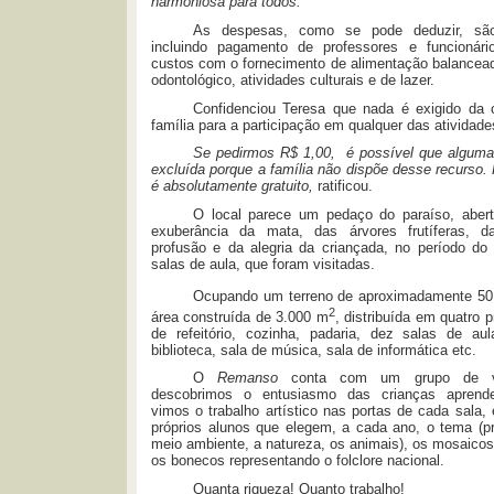
harmoniosa para todos.
As despesas, como se pode deduzir, sã
incluindo pagamento de professores e funcionár
custos com o fornecimento de alimentação balancead
odontológico, atividades culturais e de lazer.
Confidenciou Teresa que nada é exigido da 
família para a participação em qualquer das atividade
Se pedirmos R$ 1,00, é possível que alguma 
excluída porque a família não dispõe desse recurso. 
é absolutamente gratuito,
ratificou.
O local parece um pedaço do paraíso, abe
exuberância da mata, das árvores frutíferas, d
profusão e da alegria da criançada, no período do 
salas de aula, que foram visitadas.
Ocupando um terreno de aproximadamente 5
2
área construída de 3.000 m
, distribuída em quatro p
de refeitório, cozinha, padaria, dez salas de aula
biblioteca, sala de música, sala de informática etc.
O
Remanso
conta com um grupo de vo
descobrimos o entusiasmo das crianças aprend
vimos o trabalho artístico nas portas de cada sala
próprios alunos que elegem, a cada ano, o tema (p
meio ambiente, a natureza, os animais), os mosaicos
os bonecos representando o folclore nacional.
Quanta riqueza! Quanto trabalho!