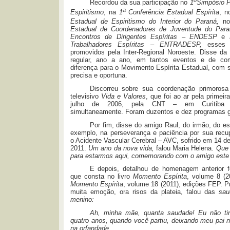
Recordou da sua participação no
1
Simpósio 
a
Espiritismo
, na
1
Conferência Estadual Espírita
, 
Estadual de Espiritismo do Interior do Paraná,
n
Estadual de Coordenadores de Juventude do Par
Encontros de Dirigentes Espíritas – ENDESP
e
Trabalhadores Espíritas – ENTRADESP,
esses d
promovidos pela Inter-Regional Noroeste. Disse da
regular, ano a ano, em tantos eventos e de co
diferença para o Movimento Espírita Estadual, com 
precisa e oportuna.
Discorreu sobre sua coordenação primoros
televisivo
Vida e Valores
, que foi ao ar pela primei
julho de 2006, pela CNT – em Curitiba 
simultaneamente. Foram duzentos e dez programas 
Por fim, disse do amigo Raul, do irmão, do es
exemplo, na perseverança e paciência por sua recu
o Acidente Vascular Cerebral – AVC, sofrido em 14 
2011.
Um ano da nova vida,
falou Maria Helena.
Que 
para estarmos aqui, comemorando com o amigo este 
E depois, detalhou de homenagem anterior f
que consta no livro
Momento Espírita
, volume 8 (
Momento Espírita
, volume 18 (2011), edições FEP. 
muita emoção, ora risos da plateia, falou das
sau
menino:
Ah, minha mãe, quanta saudade! Eu não ti
quatro anos, quando você partiu, deixando meu pai 
na orfandade.