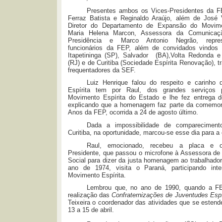
Presentes ambos os Vices-Presidentes da F
Ferraz Batista e Reginaldo Araújo, além de José V
Diretor do Departamento de Expansão do Movimen
Maria Helena Marcon, Assessora da Comunicaç
Presidência e Marco Antonio Negrão, repre
funcionários da FEP, além de convidados vindos
Itapetininga (SP), Salvador (BA),Volta Redonda 
(RJ) e de Curitiba (Sociedade Espírita Renovação), t
frequentadores da SEF.
Luiz Henrique falou do respeito e carinho
Espírita tem por Raul, dos grandes serviços 
Movimento Espírita do Estado e lhe fez entrega 
explicando que a homenagem faz parte da comemo
Anos da FEP, ocorrida a 24 de agosto último.
Dada a impossibilidade de comparecimen
Curitiba, na oportunidade, marcou-se esse dia para a 
Raul, emocionado, recebeu a placa e 
Presidente, que passou o microfone à Assessora d
Social para dizer da justa homenagem ao trabalhado
ano de 1974, visita o Paraná, participando int
Movimento Espírita.
Lembrou que, no ano de 1990, quando a F
realização das
Confraternizações de Juventudes Espí
Teixeira o coordenador das atividades que se esten
13 a 15 de abril.
o