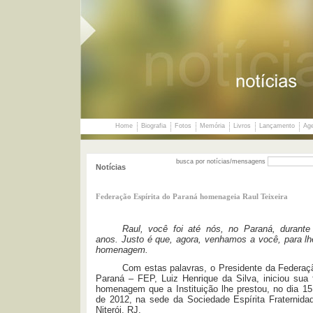
Home
Biografia
Fotos
Memória
Livros
Lançamento
Ag
busca por notícias/mensagens
Notícias
Federação Espírita do Paraná homenageia Raul Teixeira
Raul, você foi até nós, no Paraná, durante 
anos. Justo é que, agora, venhamos a você, para lh
homenagem.
Com estas palavras, o Presidente da Federaçã
Paraná – FEP, Luiz Henrique da Silva, iniciou sua 
homenagem que a Instituição lhe prestou, no dia 1
de 2012, na sede da Sociedade Espírita Fraternid
Niterói, RJ.