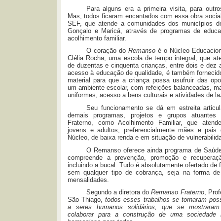
Para alguns era a primeira visita, para outr
Mas, todos ficaram encantados com essa obra social
SEF, que atende a comunidades dos municípios de
Gonçalo e Maricá, através de programas de educ
acolhimento familiar.
O coração do
Remanso
é o Núcleo Educacion
Clélia Rocha, uma escola de tempo integral, que at
de duzentas e cinquenta crianças, entre dois e dez
acesso à educação de qualidade, é também fornecido
material para que a criança possa usufruir das opo
um ambiente escolar, com refeições balanceadas, mat
uniformes, acesso a bens culturais e atividades de la
Seu funcionamento se dá em estreita artic
demais programas, projetos e grupos atuante
Fraterno, como Acolhimento Familiar, que atend
jovens e adultos, preferencialmente mães e pais
Núcleo, de baixa renda e em situação de vulnerabilida
O Remanso oferece ainda programa de Saúde 
compreende a prevenção, promoção e recuperaç
incluindo a bucal. Tudo é absolutamente ofertado de f
sem qualquer tipo de cobrança, seja na forma d
mensalidades.
Segundo a diretora do
Remanso Fraterno
, Pro
São Thiago,
todos esses trabalhos se tornaram poss
a seres humanos solidários, que se mostraram
colaborar para a construção de uma sociedade 