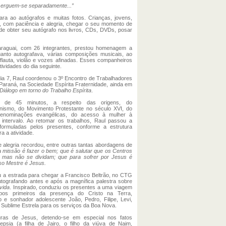
o erguem-se separadamente...”
 para ao autógrafos e muitas fotos. Crianças, jovens,
, com paciência e alegria, chegar o seu momento de
de obter seu autógrafo nos livros, CDs, DVDs, posar
araguai, com 26 integrantes, prestou homenagem a
uanto autografava, várias composições musicais, ao
flauta, violão e vozes afinadas. Esses companheiros
vidades do dia seguinte.
ia 7, Raul coordenou o 3º Encontro de Trabalhadores
Paraná, na Sociedade Espírita Fraternidade, ainda em
Diálogo em torno do Trabalho Espírita
.
l de 45 minutos, a respeito das origens, do
anismo, do Movimento Protestante no século XVI, do
denominações evangélicas, do acesso à mulher à
 intervalo. Ao retomar os trabalhos, Raul passou a
ormuladas pelos presentes, conforme a estrutura
a a atividade.
alegria recordou, entre outras tantas abordagens de
 missão é fazer o bem; que é salutar que os Centros
m, mas não se dividam; que para sofrer por Jesus é
sso Mestre é Jesus.
ou a estrada para chegar a Francisco Beltrão, no CTG
ografando antes e após a magnífica palestra sobre
vida
. Inspirado, conduziu os presentes a uma viagem
pos primeiros da presença do Cristo na Terra,
 e sonhador adolescente João, Pedro, Filipe, Levi,
Sublime Estrela para os serviços da Boa Nova.
uras de Jesus, detendo-se em especial nos fatos
lepsia (a filha de Jairo, o filho da viúva de Naim,