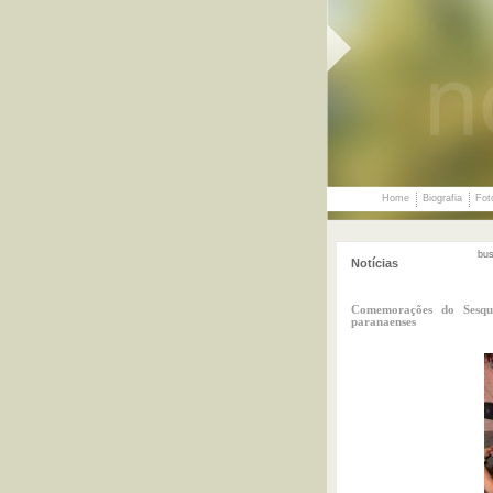
Home
Biografia
Fot
bu
Notícias
Comemorações do Sesqui
paranaenses