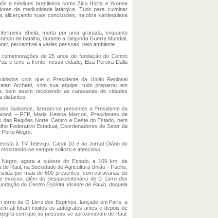
pós a médiuns brasileiros como Zico Horta e Yvonne
dores da mediunidade letárgica. Tudo para culminar
a, alicerçando suas conclusões, na obra kardequiana
nfermeira Sheila, morta por uma granada, enquanto
campo de batalha, durante a Segunda Guerra Mundial,
ntir, perceptível a várias pessoas, pelo ambiente.
as comemorações de 25 anos de fundação do Centro
az e teve à frente, nessa cidade, Elza Pereira Dalla
idados com que o Presidente da União Regional
iratan Archetti, com sua equipe, tudo preparou em
ura, bem assim recebendo as caravanas de cidades
s distantes.
elo Sudoeste, fizeram-se presentes a Presidente da
araná – FEP, Maria Helena Marcon, Presidentes de
as das Regiões Norte, Centro e Oeste do Estado, bem
ho Federativo Estadual, Coordenadores de Setor da
 Porto Alegre.
vista à TV Televigo, Canal 10 e ao Jornal Diário do
, mostrando-se sempre solícito e atencioso.
o Negro, agora a suleste do Estado, a 109 km. de
a de Raul, na Sociedade de Agricultura União – Fuchs,
assistida por mais de 600 presentes, com caravanas do
 e evocou, além do Sesquicentenário de
O Livro dos
fundação do
Centro Espírita Vicente de Paulo
, daquela
torno de O Livro dos Espíritos, lançado em Paris, a
ém ali foram muitos os autógrafos antes e depois de
a alegria com que as pessoas se aproximavam de Raul,