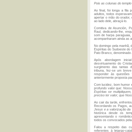
Pois as colunas do templ
Ao final, foi longa a fila
adultos, todos esperavam
apertar o mão do orador, 
ao lado dele, abraçá-lo.
Comitiva de Asunción, P
Raul, dedicando-lhe, enq
som de harpa paraguaia, 
acompanharam ainda as ati
No domingo pela manhã, d
Espíritas do Sudoeste do 
Pato Branco, denominado
Após abordagem inicia
desvirtuamento do Cristi
surgimento das tantas 
tribuna, fez-se um breve
responder às questões f
anteriormente proposta par
Com lucidez, bom humor e 
profundo valor que:
Nossa
Espíritas se multiplique
preciso ter valor; que No
Ao cair da tarde, enfrent
Recordando os Pagos, aut
Jesus e a valorização da 
histórica desde os tem
apresentando o romântico
todos os convocados pela 
Falou a respeito das c
referentes à letargo-cata