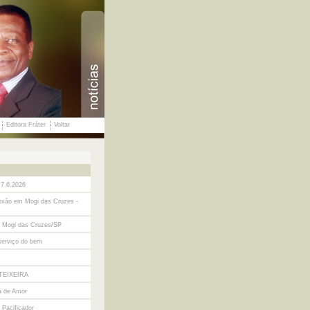
Editora Fráter
Voltar
 7.6.2026
lexão em Mogi das Cruzes -
em Mogi das Cruzes/SP
serviço do bem
TEIXEIRA
a de Amor
 Pacificador