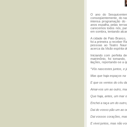
O ano do Sesquicenten
conseqüentemente, do nasc
intensa programação do o
anos espalha, pelas terra
carecemos todos nós, par
em sombra, tentando alcan
A cidade de Pato Branco, 
foi a primeira a receber Ra
pessoas ao Teatro Naura
acerca da
Visão espírita 
Iniciando com perfeita d
matrimônio, foi tomando
ilações, reportando-se a 
“Vós nascestes juntos, e 
Mas que haja espaços na 
E que os ventos do céu da
Amai-vos um ao outro, mas
Que haja, antes, um mar o
Enchei a taça um do outr
Dai do vosso pão um ao 
Dai vossos corações, mas 
E vivei juntos, mas não 