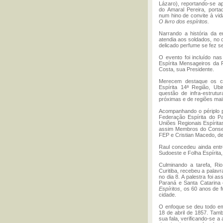
Lázaro), reportando-se a
do Amaral Pereira, porta
num hino de convite à vid
O livro dos espíritos.
Narrando a história da e
atendia aos soldados, no 
delicado perfume se fez se
O evento foi incluído n
Espírita Mensageiros da P
Costa, sua Presidente.
Merecem destaque os cu
Espírita 14ª Região, Ub
questão de infra-estrut
próximas e de regiões mai
Acompanhando o périplo p
Federação Espírita do P
Uniões Regionais Espírit
assim Membros do Consel
FEP e Cristian Macedo, de
Raul concedeu ainda entre
Sudoeste e Folha Espírita
Culminando a tarefa, Ri
Curitiba, recebeu a palavr
no dia 8. A palestra foi 
Paraná e Santa Catarina
Espíritos
, os 60 anos de 
cidade.
O enfoque se deu todo em 
18 de abril de 1857. Tamb
sua fala, verificando-se 