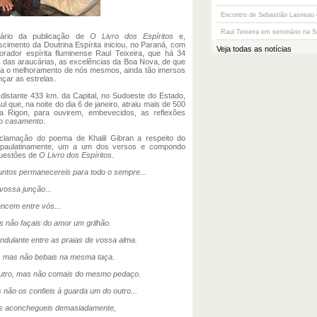
Encontro de Sebastião Lasneau e
Raul Teixeira em seminário na S
ário da publicação de
O Livro dos Espíritos
e,
imento da Doutrina Espírita iniciou, no Paraná, com
Veja todas as notícias
rador espírita fluminense Raul Teixeira, que há 34
s das araucárias, as excelências da Boa Nova, de que
a o melhoramento de nós mesmos, ainda tão imersos
çar as estrelas.
distante 433 km. da Capital, no Sudoeste do Estado,
ul que, na noite do dia 6 de janeiro, atraiu mais de 500
 Rigon, para ouvirem, embevecidos, as reflexões
do casamento
.
eclamação do poema de Khalil Gibran a respeito do
, paulatinamente, um a um dos versos e compondo
questões de
O Livro dos Espíritos
.
juntos permanecereis para todo o sempre...
vossa junção...
ncem entre vós...
 não façais do amor um grilhão.
ndulante entre as praias de vossa alma.
o, mas não bebais na mesma taça.
outro, mas não comais do mesmo pedaço.
não os confieis à guarda um do outro...
vos aconchegueis demasiadamente,