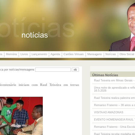
os
Memória
Livros
Lançamento
Agenda
Cartões Virtuais
Mensagens
Notícias
Obra Social
sca por notícias/mensagens
Últimas Notícias
Raul Teixeira em Minas Gerais -
centenário iniciam com Raul Teixeira em terras
Uma noite de aprendizado e ref
16.5.2026
Raul Teixeira realiza palestra 
Remanso Fraterno – 36 anos a 
VISITA AO AMAZONAS
EVENTO HOMENAGEIA RAUL 
Remanso Fraterno - Uma Escol
Raul Teixeira recebe medalha do