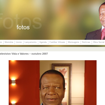
os
Memória
Livros
Lançamento
Agenda
Cartões Virtuais
Mensagens
Notícias
Obra Social
levisivo Vida e Valores – outubro 2007