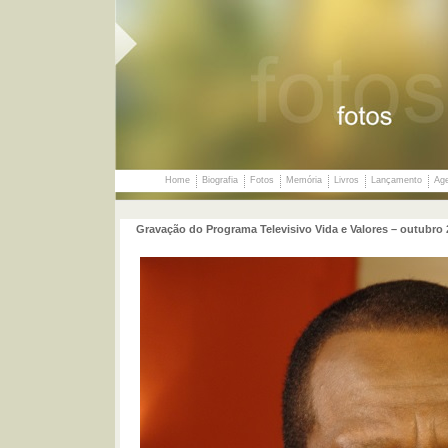
Home
Biografia
Fotos
Memória
Livros
Lançamento
Ag
Gravação do Programa Televisivo Vida e Valores – outubro