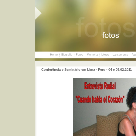
Home
Biografia
Fotos
Memória
Livros
Lançamento
Ag
Conferência e Seminário em Lima - Peru - 04 e 05.02.2011