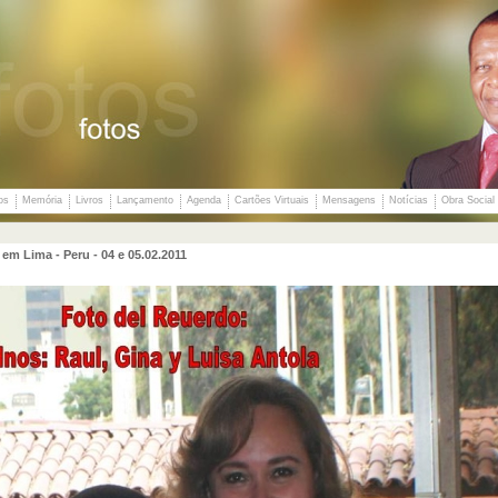
os
Memória
Livros
Lançamento
Agenda
Cartões Virtuais
Mensagens
Notícias
Obra Social
em Lima - Peru - 04 e 05.02.2011